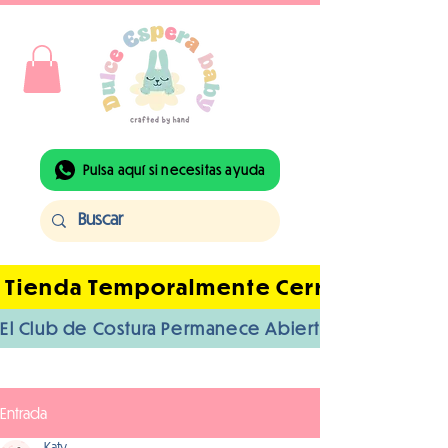
Pulsa aquí si necesitas ayuda
 Tienda Temporalmente Cerrada Por Ba
El Club de Costura Permanece Abierto | Acceso I
Entrada
Katy