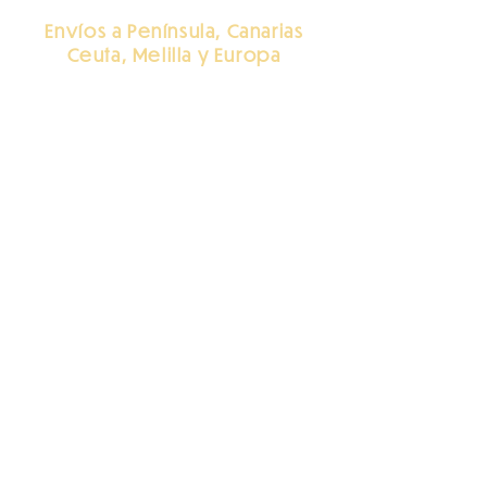
Envíos a Península, Canarias
Ceuta, Melilla y Europa
Envíos a America
Click Aquí
@DulceEspera.Baby
Términos y Condiciones
Política de Privacidad
2026 | Todos Los Derechos Reservados |
dulce Espera Baby | Designed with ❤️ by