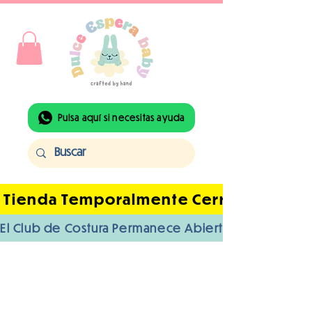
Pulsa aquí si necesitas ayuda
 Tienda Temporalmente Cerrada Por Ba
El Club de Costura Permanece Abierto | Acceso I