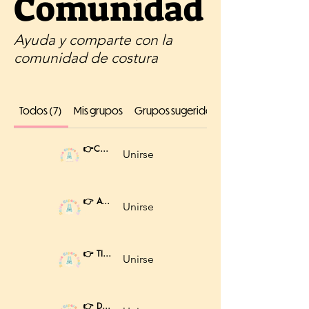
Comunidad
Ayuda y comparte con la
comunidad de costura
Todos (7)
Mis grupos
Grupos sugeridos
👉COMPARTE TUS PROYECTOS 🧵✨
Unirse
Miembros que pagan
👉 AYUDA TÉCNICA DEL CLUB 🛠️
Unirse
Miembros que pagan
👉 TIENDAS 🏪
Unirse
Miembros que pagan
👉 DUDAS DE COSTURA 🤷‍♀️