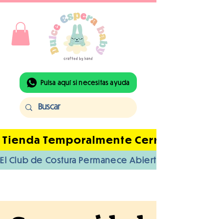
Pulsa aquí si necesitas ayuda
 Tienda Temporalmente Cerrada Por Ba
El Club de Costura Permanece Abierto | Acceso I