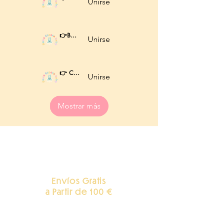
Unirse
Miembros que pagan
👉BORDADOS 🧵
Unirse
Miembros que pagan
👉 CRICUT · LOKLIK 🖨️
Unirse
Miembros que pagan
Mostrar más
Envíos Gratis
a Partir de 100 €